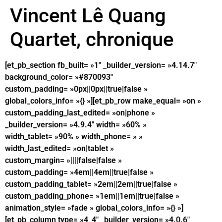
Vincent Lê Quang
Quartet, chronique
[et_pb_section fb_built= »1″ _builder_version= »4.14.7″
background_color= »#870093″
custom_padding= »0px||0px||true|false »
global_colors_info= »{} »][et_pb_row make_equal= »on »
custom_padding_last_edited= »on|phone »
_builder_version= »4.9.4″ width= »60% »
width_tablet= »90% » width_phone= » »
width_last_edited= »on|tablet »
custom_margin= »||||false|false »
custom_padding= »4em||4em||true|false »
custom_padding_tablet= »2em||2em||true|false »
custom_padding_phone= »1em||1em||true|false »
animation_style= »fade » global_colors_info= »{} »]
[et_pb_column type= »4_4″ _builder_version= »4.0.6″