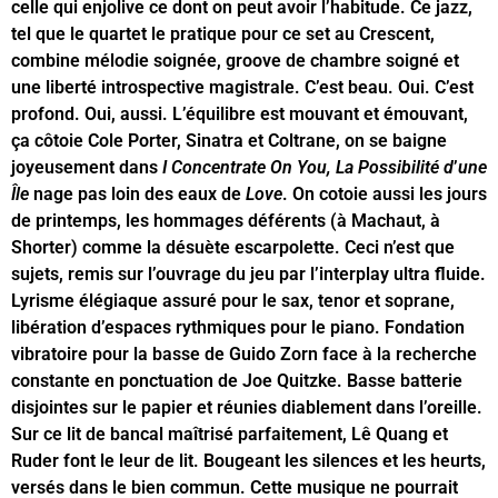
celle qui enjolive ce dont on peut avoir l’habitude. Ce jazz,
tel que le quartet le pratique pour ce set au Crescent,
combine mélodie soignée, groove de chambre soigné et
une liberté introspective magistrale. C’est beau. Oui. C’est
profond. Oui, aussi. L’équilibre est mouvant et émouvant,
ça côtoie Cole Porter, Sinatra et Coltrane, on se baigne
joyeusement dans
I Concentrate On You,
La Possibilité d
’
une
Île
nage pas loin des eaux de
Love
. On cotoie aussi les jours
de printemps, les hommages déférents (à Machaut, à
Shorter) comme la désuète escarpolette. Ceci n’est que
sujets, remis sur l’ouvrage du jeu par l’interplay ultra fluide.
Lyrisme élégiaque assuré pour le sax, tenor et soprane,
libération d’espaces rythmiques pour le piano. Fondation
vibratoire pour la basse de Guido Zorn face à la recherche
constante en ponctuation de Joe Quitzke. Basse batterie
disjointes sur le papier et réunies diablement dans l’oreille.
Sur ce lit de bancal maîtrisé parfaitement, Lê Quang et
Ruder font le leur de lit. Bougeant les silences et les heurts,
versés dans le bien commun. Cette musique ne pourrait