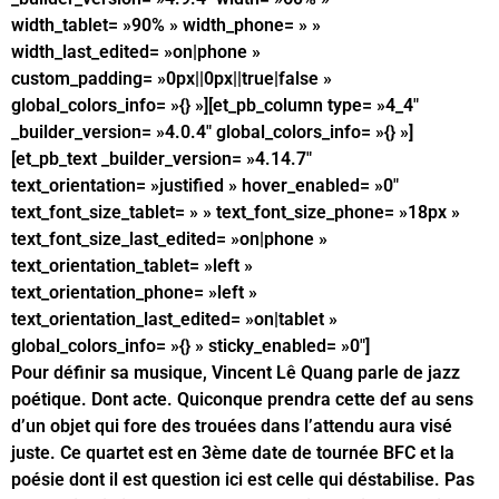
width_tablet= »90% » width_phone= » »
width_last_edited= »on|phone »
custom_padding= »0px||0px||true|false »
global_colors_info= »{} »][et_pb_column type= »4_4″
_builder_version= »4.0.4″ global_colors_info= »{} »]
[et_pb_text _builder_version= »4.14.7″
text_orientation= »justified » hover_enabled= »0″
text_font_size_tablet= » » text_font_size_phone= »18px »
text_font_size_last_edited= »on|phone »
text_orientation_tablet= »left »
text_orientation_phone= »left »
text_orientation_last_edited= »on|tablet »
global_colors_info= »{} » sticky_enabled= »0″]
Pour définir sa musique, Vincent Lê Quang parle de jazz
poétique. Dont acte. Quiconque prendra cette def au sens
d’un objet qui fore des trouées dans l’attendu aura visé
juste. Ce quartet est en 3ème date de tournée BFC et la
poésie dont il est question ici est celle qui déstabilise. Pas