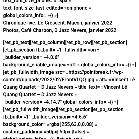
text_font_size_phone= »18px »
text_font_size_last_edited= »on|phone »
global_colors_info= »{} »]
Chronique live.
Le Crescent, Mâcon, janvier 2022
Photos, Café Charbon, D’Jazz Nevers, janvier 2022
[/et_pb_text][/et_pb_column][/et_pb_row][/et_pb_section]
[et_pb_section fb_built= »1″ fullwidth= »on »
_builder_version= »4.0.6″
background_enable_image= »off » global_colors_info= »{} »]
[et_pb_fullwidth_image src= »https://pointbreak.fr/wp-
content/uploads/2022/02/FrontVLQQ.jpg » alt= »Vincent Lê
Quang Quartet – D’Jazz Nevers » title_text= »Vincent Lê
Quang Quartet – D’Jazz Nevers »
_builder_version= »4.14.7″ global_colors_info= »{} »]
[/et_pb_fullwidth_image][/et_pb_section][et_pb_section
fb_built= »1″ _builder_version= »4.6.6″
background_color= »rgba(255,63,0,0.08) »
custom_padding= »50px||50px||false| »