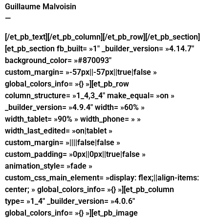
Guillaume Malvoisin
—
[/et_pb_text][/et_pb_column][/et_pb_row][/et_pb_section]
[et_pb_section fb_built= »1″ _builder_version= »4.14.7″
background_color= »#870093″
custom_margin= »-57px||-57px||true|false »
global_colors_info= »{} »][et_pb_row
column_structure= »1_4,3_4″ make_equal= »on »
_builder_version= »4.9.4″ width= »60% »
width_tablet= »90% » width_phone= » »
width_last_edited= »on|tablet »
custom_margin= »||||false|false »
custom_padding= »0px||0px||true|false »
animation_style= »fade »
custom_css_main_element= »display: flex;||align-items:
center; » global_colors_info= »{} »][et_pb_column
type= »1_4″ _builder_version= »4.0.6″
global_colors_info= »{} »][et_pb_image