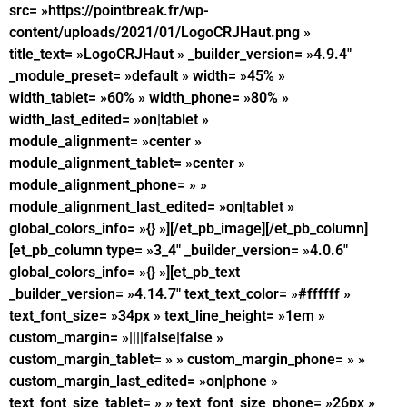
src= »https://pointbreak.fr/wp-
content/uploads/2021/01/LogoCRJHaut.png »
title_text= »LogoCRJHaut » _builder_version= »4.9.4″
_module_preset= »default » width= »45% »
width_tablet= »60% » width_phone= »80% »
width_last_edited= »on|tablet »
module_alignment= »center »
module_alignment_tablet= »center »
module_alignment_phone= » »
module_alignment_last_edited= »on|tablet »
global_colors_info= »{} »][/et_pb_image][/et_pb_column]
[et_pb_column type= »3_4″ _builder_version= »4.0.6″
global_colors_info= »{} »][et_pb_text
_builder_version= »4.14.7″ text_text_color= »#ffffff »
text_font_size= »34px » text_line_height= »1em »
custom_margin= »||||false|false »
custom_margin_tablet= » » custom_margin_phone= » »
custom_margin_last_edited= »on|phone »
text_font_size_tablet= » » text_font_size_phone= »26px »