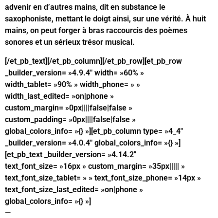
advenir en d’autres mains, dit en substance le
saxophoniste, mettant le doigt ainsi, sur une vérité. À huit
mains, on peut forger à bras raccourcis des poèmes
sonores et un sérieux trésor musical.
[/et_pb_text][/et_pb_column][/et_pb_row][et_pb_row
_builder_version= »4.9.4″ width= »60% »
width_tablet= »90% » width_phone= » »
width_last_edited= »on|phone »
custom_margin= »0px||||false|false »
custom_padding= »0px||||false|false »
global_colors_info= »{} »][et_pb_column type= »4_4″
_builder_version= »4.0.4″ global_colors_info= »{} »]
[et_pb_text _builder_version= »4.14.2″
text_font_size= »16px » custom_margin= »35px||||| »
text_font_size_tablet= » » text_font_size_phone= »14px »
text_font_size_last_edited= »on|phone »
global_colors_info= »{} »]
—