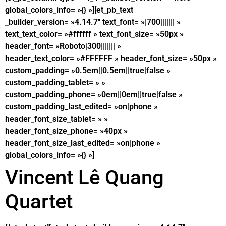
global_colors_info= »{} »][et_pb_text
_builder_version= »4.14.7″ text_font= »|700||||||| »
text_text_color= »#ffffff » text_font_size= »50px »
header_font= »Roboto|300||||||| »
header_text_color= »#FFFFFF » header_font_size= »50px »
custom_padding= »0.5em||0.5em||true|false »
custom_padding_tablet= » »
custom_padding_phone= »0em||0em||true|false »
custom_padding_last_edited= »on|phone »
header_font_size_tablet= » »
header_font_size_phone= »40px »
header_font_size_last_edited= »on|phone »
global_colors_info= »{} »]
Vincent Lê Quang
Quartet