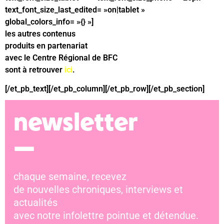
text_font_size_last_edited= »on|tablet »
global_colors_info= »{} »]
les autres contenus
produits en partenariat
avec le Centre Régional de BFC
sont à retrouver
ici
.
[/et_pb_text][/et_pb_column][/et_pb_row][/et_pb_section]
newsletter
—
chaque semaine, recevez
de nouvelles chroniques, interviews et
actualités
avec notre infolettre pointue et détendue.