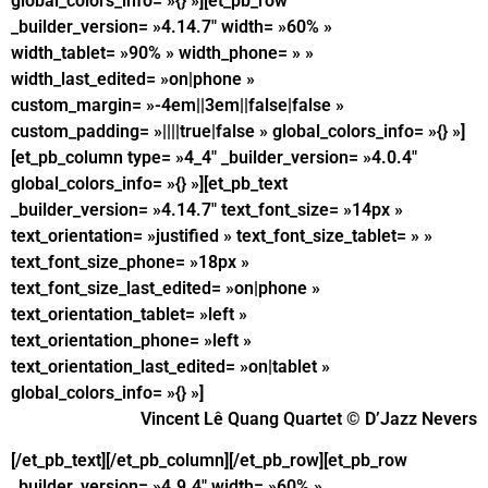
global_colors_info= »{} »][et_pb_row
_builder_version= »4.14.7″ width= »60% »
width_tablet= »90% » width_phone= » »
width_last_edited= »on|phone »
custom_margin= »-4em||3em||false|false »
custom_padding= »||||true|false » global_colors_info= »{} »]
[et_pb_column type= »4_4″ _builder_version= »4.0.4″
global_colors_info= »{} »][et_pb_text
_builder_version= »4.14.7″ text_font_size= »14px »
text_orientation= »justified » text_font_size_tablet= » »
text_font_size_phone= »18px »
text_font_size_last_edited= »on|phone »
text_orientation_tablet= »left »
text_orientation_phone= »left »
text_orientation_last_edited= »on|tablet »
global_colors_info= »{} »]
Vincent Lê Quang Quartet © D’Jazz Nevers
[/et_pb_text][/et_pb_column][/et_pb_row][et_pb_row
_builder_version= »4.9.4″ width= »60% »