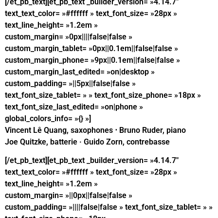
[/et_pb_text][et_pb_text _builder_version= »4.14.7″
text_text_color= »#ffffff » text_font_size= »28px »
text_line_height= »1.2em »
custom_margin= »0px||||false|false »
custom_margin_tablet= »0px||0.1em||false|false »
custom_margin_phone= »9px||0.1em||false|false »
custom_margin_last_edited= »on|desktop »
custom_padding= »||5px||false|false »
text_font_size_tablet= » » text_font_size_phone= »18px »
text_font_size_last_edited= »on|phone »
global_colors_info= »{} »]
Vincent Lê Quang, saxophones ⋅ Bruno Ruder, piano
Joe Quitzke, batterie · Guido Zorn, contrebasse
[/et_pb_text][et_pb_text _builder_version= »4.14.7″
text_text_color= »#ffffff » text_font_size= »28px »
text_line_height= »1.2em »
custom_margin= »||0px||false|false »
custom_padding= »||||false|false » text_font_size_tablet= » »