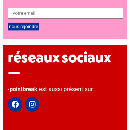
réseaux sociaux
—
·pointbreak
est aussi présent sur