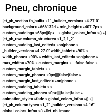
Pneu, chronique
[et_pb_section fb_built= »1″ _builder_version= »4.27.0″
background_color= »#66132d » min_height= »407.7px »
custom_padding= »68px||0px||| » global_colors_info= »{} »]
[et_pb_row column_structure= »1_2,1_2″
custom_padding_last_edited= »on|phone »
_builder_version= »4.27.0″ width_tablet= »90% »
width_phone= »90% » width_last_edited= »on|phone »
max_width= »70% » custom_margin= »||||false|false »
custom_margin_tablet= » »
custom_margin_phone= »0px||||false|false »
custom_margin_last_edited= »on|phone »
custom_padding_tablet= » »
custom_padding_phone= »0px||||false|false »
animation_style= »fade » global_colors_info= »{} »]
[et_pb_column type= »1_2″ _builder_version= »4.16″
global_colors_info= »{} »][et_pb_image