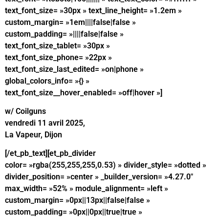
text_font_size= »30px » text_line_height= »1.2em »
custom_margin= »1em||||false|false »
custom_padding= »||||false|false »
text_font_size_tablet= »30px »
text_font_size_phone= »22px »
text_font_size_last_edited= »on|phone »
global_colors_info= »{} »
text_font_size__hover_enabled= »off|hover »]
w/ Coilguns
vendredi 11 avril 2025,
La Vapeur, Dijon
[/et_pb_text][et_pb_divider
color= »rgba(255,255,255,0.53) » divider_style= »dotted »
divider_position= »center » _builder_version= »4.27.0″
max_width= »52% » module_alignment= »left »
custom_margin= »0px||13px||false|false »
custom_padding= »0px||0px||true|true »