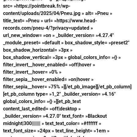
src= »https://pointbreak.fr/wp-
content/uploads/2025/04/Pneu.jpg » alt= »Pneu »
title_text= »Pneu » url= »https://www.head-
records.com/pneu-4/?privacy=updated »
url_new_window= »on » _builder_version= »4.27.4″
_module_preset= »default » box_shadow_style= »preset2″
box_shadow_horizontal= »3px »
box_shadow_vertical= »3px » global_colors_info= »{} »
filter_invert__hover_enabled= »off|hover »
filter_invert__hover= »0% »
filter_sepia__hover_enabled= »on|hover »
filter_sepia__hover= »75% »][/et_pb_image][/et_pb_column]
[et_pb_column type= »1_2″ _builder_version= »4.16″
global_colors_info= »{} »][et_pb_text
content_last_edited= »off|desktop »
_builder_version= »4.27.0″ text_font= »Blackout
midnight|300||||||| » text_text_color= »#ffffff »
text_font_size= »24px » text_line_height= »1em »