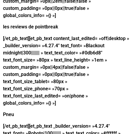
custom_margin= »0px||2em||false|false »
custom_padding= »0px||0px||true|false »
global_colors_info= »{} »]
les reviews de pointbreak
[/et_pb_text][et_pb_text content_last_edited= »off|desktop »
_builder_version= »4.27.4″ text_font= »Blackout
midnight|300||||||| » text_text_color= »#0db6d8″
text_font_size= »80px » text_line_height= »1em »
custom_margin= »0px||4px||false|false »
custom_padding= »0px||0px||true|false »
text_font_size_tablet= »80px »
text_font_size_phone= »70px »
text_font_size_last_edited= »on|phone »
global_colors_info= »{} »]
Pneu
[/et_pb_text][et_pb_text _builder_version= »4.27.4″
text_font= »Roboto|100||||||| » text_text_color= »#ffffff »