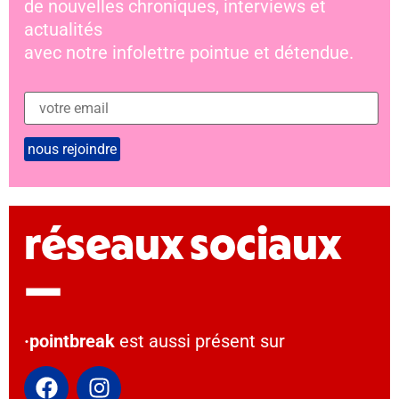
de nouvelles chroniques, interviews et
actualités
avec notre infolettre pointue et détendue.
réseaux sociaux
—
·pointbreak
est aussi présent sur