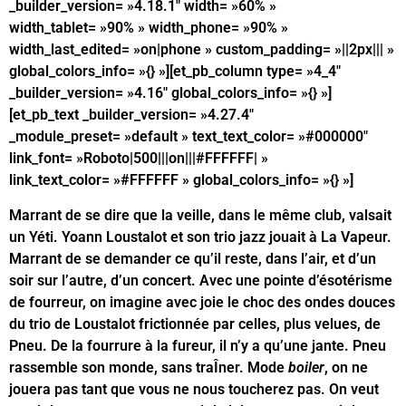
_builder_version= »4.18.1″ width= »60% »
width_tablet= »90% » width_phone= »90% »
width_last_edited= »on|phone » custom_padding= »||2px||| »
global_colors_info= »{} »][et_pb_column type= »4_4″
_builder_version= »4.16″ global_colors_info= »{} »]
[et_pb_text _builder_version= »4.27.4″
_module_preset= »default » text_text_color= »#000000″
link_font= »Roboto|500|||on|||#FFFFFF| »
link_text_color= »#FFFFFF » global_colors_info= »{} »]
Marrant de se dire que la veille, dans le même club, valsait
un Yéti. Yoann Loustalot et son trio jazz jouait à La Vapeur.
Marrant de se demander ce qu’il reste, dans l’air, et d’un
soir sur l’autre, d’un concert. Avec une pointe d’ésotérisme
de fourreur, on imagine avec joie le choc des ondes douces
du trio de Loustalot frictionnée par celles, plus velues, de
Pneu. De la fourrure à la fureur, il n’y a qu’une jante. Pneu
rassemble son monde, sans traÎner. Mode
boiler
, on ne
jouera pas tant que vous ne nous toucherez pas. On veut