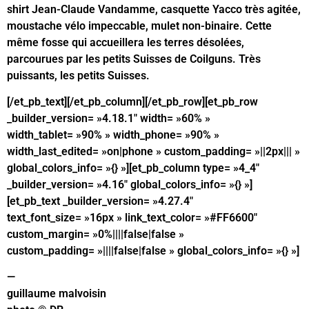
shirt Jean-Claude Vandamme, casquette Yacco très agitée,
moustache vélo impeccable, mulet non-binaire. Cette
même fosse qui accueillera les terres désolées,
parcourues par les petits Suisses de Coilguns. Très
puissants, les petits Suisses.
[/et_pb_text][/et_pb_column][/et_pb_row][et_pb_row
_builder_version= »4.18.1″ width= »60% »
width_tablet= »90% » width_phone= »90% »
width_last_edited= »on|phone » custom_padding= »||2px||| »
global_colors_info= »{} »][et_pb_column type= »4_4″
_builder_version= »4.16″ global_colors_info= »{} »]
[et_pb_text _builder_version= »4.27.4″
text_font_size= »16px » link_text_color= »#FF6600″
custom_margin= »0%||||false|false »
custom_padding= »||||false|false » global_colors_info= »{} »]
—
guillaume malvoisin