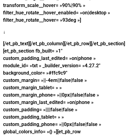
transform_scale__hover= »90%|90% »
filter_hue_rotate__hover_enabled= »on|desktop »
filter_hue_rotate__hover= »93deg »]
↓
[/et_pb_text][/et_pb_column][/et_pb_row][/et_pb_section]
[et_pb_section fb_built= »1″
custom_padding_last_edited= »on|phone »
module_id= »txt » _builder_version= »4.27.2″
background_color= »#ffc9c9″
custom_margin= »||-4em||false|false »
custom_margin_tablet= » »
custom_margin_phone= »||0px||false|false »
custom_margin_last_edited= »on|phone »
custom_padding= »||||false|false »
custom_padding_tablet= » »
custom_padding_phone= »||0px||false|false »
global_colors_info= »{} »][et_pb_row