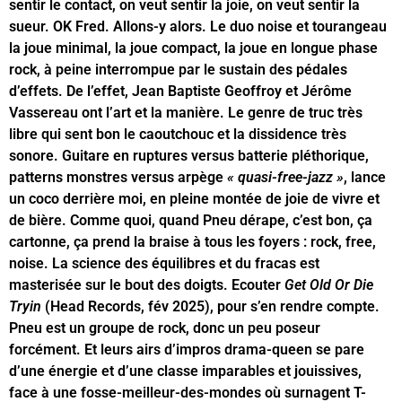
sentir le contact, on veut sentir la joie, on veut sentir la
sueur. OK Fred. Allons-y alors. Le duo noise et tourangeau
la joue minimal, la joue compact, la joue en longue phase
rock, à peine interrompue par le sustain des pédales
d’effets. De l’effet, Jean Baptiste Geoffroy et Jérôme
Vassereau ont l’art et la manière. Le genre de truc très
libre qui sent bon le caoutchouc et la dissidence très
sonore. Guitare en ruptures versus batterie pléthorique,
patterns monstres versus arpège
« quasi-free-jazz »
, lance
un coco derrière moi, en pleine montée de joie de vivre et
de bière. Comme quoi, quand Pneu dérape, c’est bon, ça
cartonne, ça prend la braise à tous les foyers : rock, free,
noise. La science des équilibres et du fracas est
masterisée sur le bout des doigts. Ecouter
Get Old Or Die
Tryin
(Head Records, fév 2025), pour s’en rendre compte.
Pneu est un groupe de rock, donc un peu poseur
forcément. Et leurs airs d’impros drama-queen se pare
d’une énergie et d’une classe imparables et jouissives,
face à une fosse-meilleur-des-mondes où surnagent T-