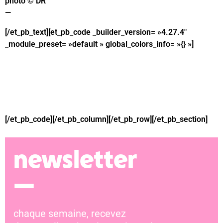
photo © DR
—
[/et_pb_text][et_pb_code _builder_version= »4.27.4″
_module_preset= »default » global_colors_info= »{} »]
[/et_pb_code][/et_pb_column][/et_pb_row][/et_pb_section]
newsletter
—
chaque semaine, recevez