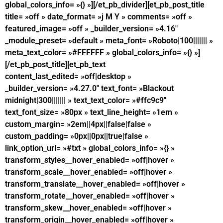
global_colors_info= »{} »][/et_pb_divider][et_pb_post_title
title= »off » date_format= »j M Y » comments= »off »
featured_image= »off » _builder_version= »4.16″
_module_preset= »default » meta_font= »Roboto|100||||||| »
meta_text_color= »#FFFFFF » global_colors_info= »{} »]
[/et_pb_post_title][et_pb_text
content_last_edited= »off|desktop »
_builder_version= »4.27.0″ text_font= »Blackout
midnight|300||||||| » text_text_color= »#ffc9c9″
text_font_size= »80px » text_line_height= »1em »
custom_margin= »2em||4px||false|false »
custom_padding= »0px||0px||true|false »
link_option_url= »#txt » global_colors_info= »{} »
transform_styles__hover_enabled= »off|hover »
transform_scale__hover_enabled= »off|hover »
transform_translate__hover_enabled= »off|hover »
transform_rotate__hover_enabled= »off|hover »
transform_skew__hover_enabled= »off|hover »
transform_origin__hover_enabled= »off|hover »