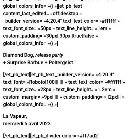
global_colors_info= »{} »][et_pb_text
content_last_edited= »off|desktop »
_builder_version= »4.20.4″ text_text_color= »#ffffff »
text_font_size= »50px » text_line_height= »1em »
custom_padding= »30px||30px||true|false »
global_colors_info= »{} »]
Diamond Dog,
release party
+ Surprise Barbue + Poltergeist
[/et_pb_text][et_pb_text _builder_version= »4.20.4″
text_font= »Roboto|100||||||| » text_text_color= »#ffffff »
text_font_size= »28px » text_line_height= »1.2em »
custom_margin= »9px||||| » custom_padding= »||2px||| »
global_colors_info= »{} »]
La Vapeur,
mercredi 5 avril 2023
[/et_pb_text][et_pb_divider color= »#ff7ad2″