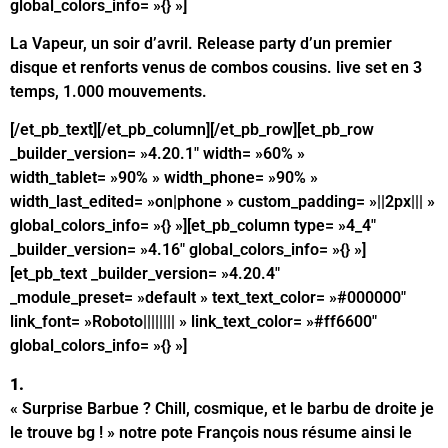
global_colors_info= »{} »]
La Vapeur, un soir d’avril. Release party d’un premier
disque et renforts venus de combos cousins. live set en 3
temps, 1.000 mouvements.
[/et_pb_text][/et_pb_column][/et_pb_row][et_pb_row
_builder_version= »4.20.1″ width= »60% »
width_tablet= »90% » width_phone= »90% »
width_last_edited= »on|phone » custom_padding= »||2px||| »
global_colors_info= »{} »][et_pb_column type= »4_4″
_builder_version= »4.16″ global_colors_info= »{} »]
[et_pb_text _builder_version= »4.20.4″
_module_preset= »default » text_text_color= »#000000″
link_font= »Roboto|||||||| » link_text_color= »#ff6600″
global_colors_info= »{} »]
1.
« Surprise Barbue ? Chill, cosmique, et le barbu de droite je
le trouve bg ! » notre pote François nous résume ainsi le