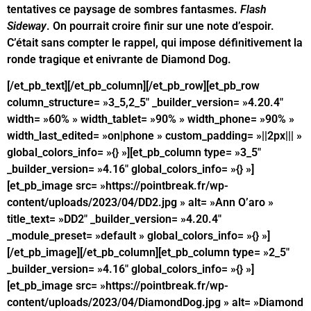
tentatives ce paysage de sombres fantasmes.
Flash
Sideway
. On pourrait croire finir sur une note d’espoir.
C’était sans compter le rappel, qui impose définitivement la
ronde tragique et enivrante de Diamond Dog.
[/et_pb_text][/et_pb_column][/et_pb_row][et_pb_row
column_structure= »3_5,2_5″ _builder_version= »4.20.4″
width= »60% » width_tablet= »90% » width_phone= »90% »
width_last_edited= »on|phone » custom_padding= »||2px||| »
global_colors_info= »{} »][et_pb_column type= »3_5″
_builder_version= »4.16″ global_colors_info= »{} »]
[et_pb_image src= »https://pointbreak.fr/wp-
content/uploads/2023/04/DD2.jpg » alt= »Ann O’aro »
title_text= »DD2″ _builder_version= »4.20.4″
_module_preset= »default » global_colors_info= »{} »]
[/et_pb_image][/et_pb_column][et_pb_column type= »2_5″
_builder_version= »4.16″ global_colors_info= »{} »]
[et_pb_image src= »https://pointbreak.fr/wp-
content/uploads/2023/04/DiamondDog.jpg » alt= »Diamond