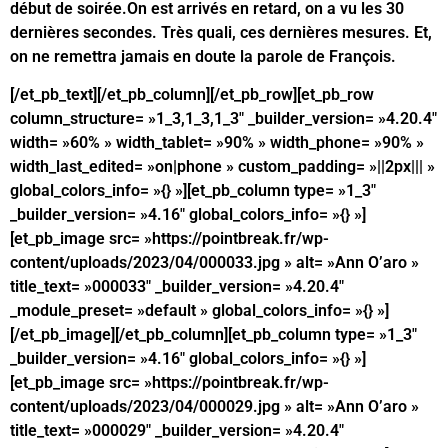
début de soirée.On est arrivés en retard, on a vu les 30
dernières secondes. Très quali, ces dernières mesures. Et,
on ne remettra jamais en doute la parole de François.
[/et_pb_text][/et_pb_column][/et_pb_row][et_pb_row
column_structure= »1_3,1_3,1_3″ _builder_version= »4.20.4″
width= »60% » width_tablet= »90% » width_phone= »90% »
width_last_edited= »on|phone » custom_padding= »||2px||| »
global_colors_info= »{} »][et_pb_column type= »1_3″
_builder_version= »4.16″ global_colors_info= »{} »]
[et_pb_image src= »https://pointbreak.fr/wp-
content/uploads/2023/04/000033.jpg » alt= »Ann O’aro »
title_text= »000033″ _builder_version= »4.20.4″
_module_preset= »default » global_colors_info= »{} »]
[/et_pb_image][/et_pb_column][et_pb_column type= »1_3″
_builder_version= »4.16″ global_colors_info= »{} »]
[et_pb_image src= »https://pointbreak.fr/wp-
content/uploads/2023/04/000029.jpg » alt= »Ann O’aro »
title_text= »000029″ _builder_version= »4.20.4″