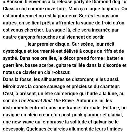
« Bonsoir, bienvenus à la release party de Diamond dog ! »
Classic shit comme ouverture. Mais ça claque toujours. On
est nombreux et on est là pour eux. Serrés les uns aux
autres, on se tient prêt à affronter la vague de froid qu’on
est venus chercher. La vague là, elle sera incarnée par
quatre garçons farouches qui viennent de sortir
Usual
Chronicles
, leur premier disque. Sur scène, leur récit
dystopique et tourmenté est délivré à coups de riffs et de
synthé. Dans nos oreilles, le décor prend forme : batterie
guerrière, basse acerbe, guitare taillée dans la discorde et
notes de clavier en clair-obscur.
Dans la fosse, les silhouettes se distordent, elles aussi.
Miroir avec la danse sauvage et précieuse du chanteur.
C’est, à présent, un être chimérique qui hurle à la lune, au
son de
The Honest And The Brave
. Autour de lui, les
instruments entrent dans une transe infernale. En face, on
navigue en plein cœur d’un post-punk glamour et glacial,
une new-wave qui embrasse la solitude et galvanise le
désespoir. Quelques éclaircies allument de leurs timides