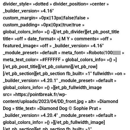
divider_style= »dotted » divider_position= »center »
_builder_version= »4.16″
custom_margin= »0px||13px||false|false »
custom_padding= »0px||0px||true|true »
global_colors_info= »{} »][/et_pb_divider][et_pb_post_title
title= »off » date_format= »j M Y » comments= »off »
featured_image= »off » _builder_version= »4.16″
_module_preset= »default » meta_font= »Roboto|100||||||| »
meta_text_color= »#FFFFFF » global_colors_info= »{} »]
[/et_pb_post_title][/et_pb_column][/et_pb_row]
[/et_pb_section][et_pb_section fb_built= »1″ fullwidth= »on »
_builder_version= »4.20.1″ _module_preset= »default »
global_colors_info= »{} »][et_pb_fullwidth_image
src= »https://pointbreak.fr/wp-
content/uploads/2023/04/DD_front.jpg » alt= »Diamond
Dog » title_text= »Diamond Dog © Sophie Prat »
_builder_version= »4.20.4″ _module_preset= »default »
global_colors_info= »{} »][/et_pb_fullwidth_image]
[/et_pb_section][et_pb_section fb_built= »1″