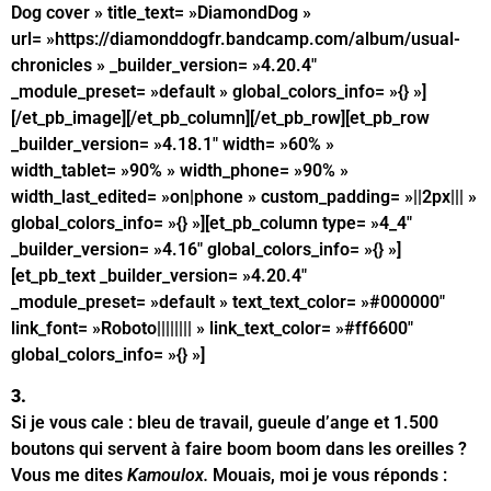
Dog cover » title_text= »DiamondDog »
url= »https://diamonddogfr.bandcamp.com/album/usual-
chronicles » _builder_version= »4.20.4″
_module_preset= »default » global_colors_info= »{} »]
[/et_pb_image][/et_pb_column][/et_pb_row][et_pb_row
_builder_version= »4.18.1″ width= »60% »
width_tablet= »90% » width_phone= »90% »
width_last_edited= »on|phone » custom_padding= »||2px||| »
global_colors_info= »{} »][et_pb_column type= »4_4″
_builder_version= »4.16″ global_colors_info= »{} »]
[et_pb_text _builder_version= »4.20.4″
_module_preset= »default » text_text_color= »#000000″
link_font= »Roboto|||||||| » link_text_color= »#ff6600″
global_colors_info= »{} »]
3.
Si je vous cale : bleu de travail, gueule d’ange et 1.500
boutons qui servent à faire boom boom dans les oreilles ?
Vous me dites
Kamoulox.
Mouais, moi je vous réponds :