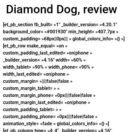
Diamond Dog, review
[et_pb_section fb_built= »1″ _builder_version= »4.20.1″
background_color= »#001930″ min_height= »407.7px »
custom_padding= »68px||0px||| » global_colors_info= »{} »]
[et_pb_row make_equal= »on »
custom_padding_last_edited= »on|phone »
_builder_version= »4.16″ width= »60% »
width_tablet= »90% » width_phone= »90% »
width_last_edited= »on|phone »
custom_margin= »||||false|false »
custom_margin_tablet= » »
custom_margin_phone= »0px||||false|false »
custom_margin_last_edited= »on|phone »
custom_padding_tablet= » »
custom_padding_phone= »0px||||false|false »
animation_style= »fade » global_colors_info= »{} »]
[et_pb_column type= »4_4″ _builder_version= »4.16″