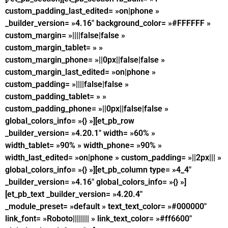
custom_padding_last_edited= »on|phone »
_builder_version= »4.16″ background_color= »#FFFFFF »
custom_margin= »||||false|false »
custom_margin_tablet= » »
custom_margin_phone= »||0px||false|false »
custom_margin_last_edited= »on|phone »
custom_padding= »||||false|false »
custom_padding_tablet= » »
custom_padding_phone= »||0px||false|false »
global_colors_info= »{} »][et_pb_row
_builder_version= »4.20.1″ width= »60% »
width_tablet= »90% » width_phone= »90% »
width_last_edited= »on|phone » custom_padding= »||2px||| »
global_colors_info= »{} »][et_pb_column type= »4_4″
_builder_version= »4.16″ global_colors_info= »{} »]
[et_pb_text _builder_version= »4.20.4″
_module_preset= »default » text_text_color= »#000000″
link_font= »Roboto|||||||| » link_text_color= »#ff6600″