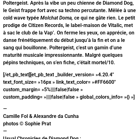
Poltergeist. Après la vibe un peu chienne de Diamond Dog,
le Geist frappe fort avec sa techno percutante. Mêlée à une
cold wave typée
Molchat Doma,
ce qui ne gâte rien. Le petit
prodige de Citizen Records, le label-maison de Vitalic, met
à sac le club de la Vap’. On ferme les yeux, on apprécie, on
danse frénétiquement du début jusqu’à la fin et on a le
sang qui bouillonne. Poltergeist, c’est un gamin d’une
maturité musicale impressionnante. Malgré quelques
pépins techniques, on s’en fiche, c’était mortel/10.
[/et_pb_text][et_pb_text _builder_version= »4.20.4″
text_font_size= »16px » link_text_color= »#FF6600″
custom_margin= »5%||||false|false »
custom_padding= »||||false|false » global_colors_info= »{} »]
—
Camille Fol & Alexandre da Cunha
photos © Sophie Prat
—
Usual Chronicles de Diamond Dog :
Bandcamp