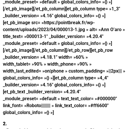
_module_preset= »default » global_colors_info= »{} »]
[/et_pb_image][/et_pb_column][et_pb_column type= »1_3″
_builder_version= »4.16″ global_colors_info= »{} »]
[et_pb_image src= »https://pointbreak.fr/wp-
content/uploads/2023/04/000013-1.jpg » alt= »Ann O’aro »
title_text= »000013-1″ _builder_version= »4.20.4″
_module_preset= »default » global_colors_info= »{} »]
[/et_pb_image][/et_pb_column][/et_pb_row][et_pb_row
_builder_version= »4.18.1″ width= »60% »
width_tablet= »90% » width_phone= »90% »
width_last_edited= »on|phone » custom_padding= »||2px||| »
global_colors_info= »{} »][et_pb_column type= »4_4″
_builder_version= »4.16″ global_colors_info= »{} »]
[et_pb_text _builder_version= »4.20.4″
_module_preset= »default » text_text_color= »#000000″
link_font= »Roboto|||||||| » link_text_color= »#ff6600″
global_colors_info= »{} »]
2.